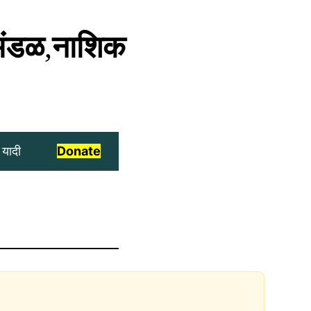
मंडळ
,
नाशिक
 यादी
Donate