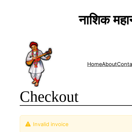
नाशिक महान
Skip
to
content
Home
About
Conta
Checkout
Invalid invoice